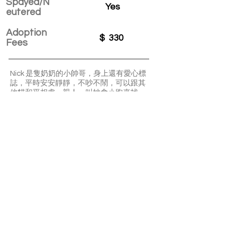
Spayed/N
Yes
eutered
Adoption
$
330
Fees
Nick 是隻奶奶的小帥哥，身上還有愛心標
誌，平時安安靜靜，不吵不鬧，可以跟其
他貓和平相處，親人，叫她會小跑來找
你，喜歡被摸。適應新環境時，會不愛吃
飯，但獸醫檢查時，說Nick 需要減肥啦！
所以等他適應後也不要讓他吃太多喔～
APPLY TO ADOPT
Save Fur Pets Org is a non-profit, Canadian
registered charity.
#762154862 RR 0001