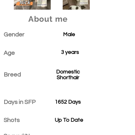
About me
Gender
Male
3 years
Age
Domestic
Breed
Shorthair
Days in SFP
1652 Days
Shots
Up To Date