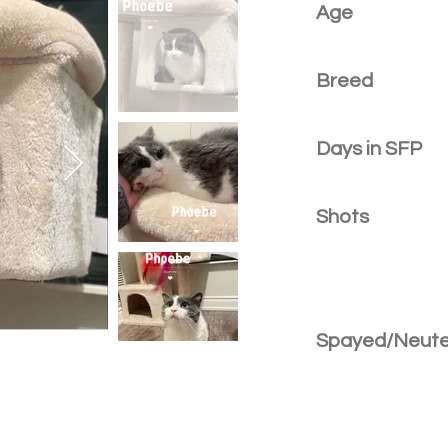
Age
Breed
Days in SFP
Shots
Spayed/Neut