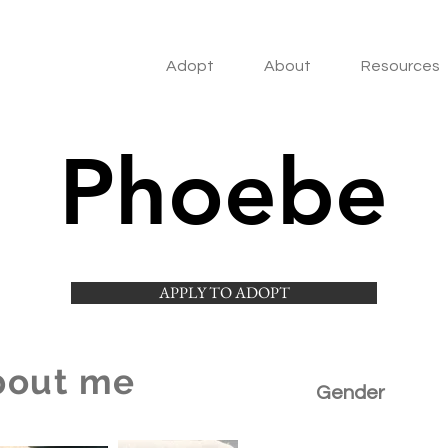
Adopt
About
Resources
Phoebe
APPLY TO ADOPT
bout me
Gender