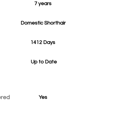
7 years
Domestic Shorthair
1412 Days
Up to Date
ered
Yes