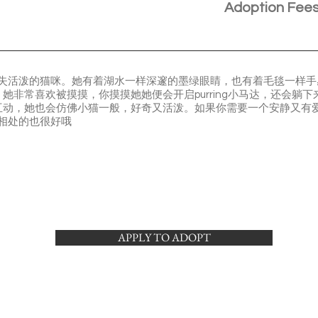
Adoption Fee
却不失活泼的猫咪。她有着湖水一样深邃的墨绿眼睛，也有着毛毯一样
她非常喜欢被摸摸，你摸摸她她便会开启purring小马达，还会躺
动，她也会仿佛小猫一般，好奇又活泼。如果你需要一个安静又有爱的
咪相处的也很好哦
APPLY TO ADOPT