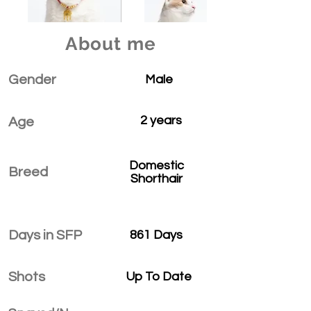
About me
Gender
Male
2 years
Age
Domestic
Breed
Shorthair
Days in SFP
861 Days
Shots
Up To Date