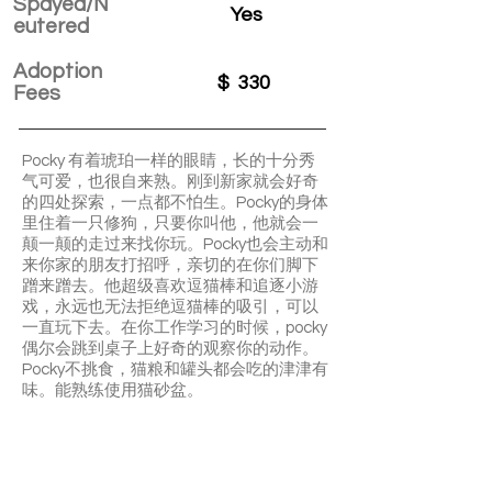
Spayed/N
Yes
eutered
Adoption
$
330
Fees
Pocky 有着琥珀一样的眼睛，长的十分秀
气可爱，也很自来熟。刚到新家就会好奇
的四处探索，一点都不怕生。Pocky的身体
里住着一只修狗，只要你叫他，他就会一
颠一颠的走过来找你玩。Pocky也会主动和
来你家的朋友打招呼，亲切的在你们脚下
蹭来蹭去。他超级喜欢逗猫棒和追逐小游
戏，永远也无法拒绝逗猫棒的吸引，可以
一直玩下去。在你工作学习的时候，pocky
偶尔会跳到桌子上好奇的观察你的动作。
Pocky不挑食，猫粮和罐头都会吃的津津有
味。能熟练使用猫砂盆。
含提供6週保險試用
Pocky is an affectionate and sociable
boy. He likes exploring his new home and
is not shy at all. He’s quite responsive and