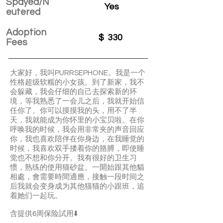
Spayed/N
Yes
eutered
Adoption
$
330
Fees
大家好，我叫PURRSEPHONE。我是一个
性格超级软糯的小女孩。到了新家，我不
会躲藏，我会仔细的自己去探索新的环
境，等我熟悉了一会儿之后，我就开始信
任你了。你可以摸摸我的头，用不了半
天，我就能成为你怀里的小宝贝啦。在你
呼唤我的时候，我会用非常夹的声音回应
你，我也喜欢陪伴在你身边，在我睡觉的
时候，我喜欢双手搂着你的胳膊，即使睡
觉也不想和你分开。我有很好的卫生习
惯，熟练的使用猫砂盆。一開始跟其他貓
相處，會需要時間適應，接触一段时间之
后我就会变身成为其他猫猫的小跟班，追
着她们一起玩。
含提供6周保险試用⬇️