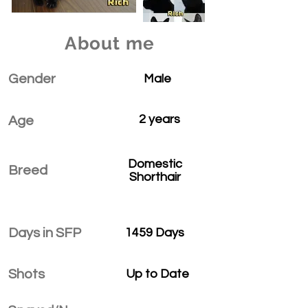
About me
Gender
Male
2 years
Age
Domestic
Breed
Shorthair
Days in SFP
1459 Days
Shots
Up to Date