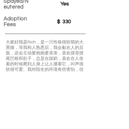
Spayed/N
Yes
eutered
Adoption
$
330
Fees
大家好我是Rich，是一只性格很软萌的大
黑猫，等我和人熟悉后，我会黏在人的后
面，还会主动要抱抱要亲亲，喜欢摸背摸
尾巴根和肚子，总是在踩奶，喜欢在人坐
着的时候爬到人身上让人搂着它，叫声很
软很可爱。我对陌生的环境有些害怕，但
是虽然我会躲，但是我不会攻击人，可以
伸手随便摸，晚上会比白天放松警惕，一
开始最好让我待在小房间里适应一下。一
开始可能会不吃饭，但是耐心等待它熟悉
后就会吃饭的。
APPLY TO ADOPT