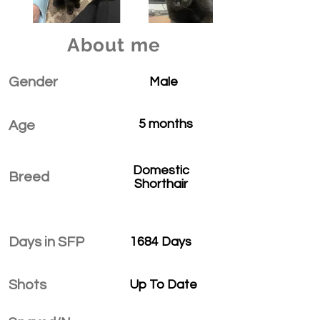
About me
Gender
Male
5 months
Age
Domestic
Breed
Shorthair
Days in SFP
1684 Days
Shots
Up To Date