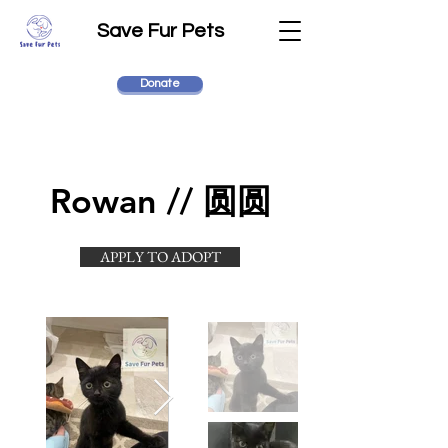
Save Fur Pets
Donate
Rowan // 圆圆
APPLY TO ADOPT