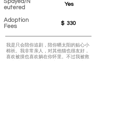
Spayed/N
Yes
eutered
Adoption
$
330
Fees
我是只会陪你追剧，陪你晒太阳的贴心小
棉袄。我非常亲人，对其他猫也很友好，
喜欢被摸也喜欢躺在你怀里。不过我被救
回来时，肠胃不太好，容易软便，医生给
我吃了除虫药了，但是还是要麻烦我未来
的爸爸妈妈带我去验屎确认一下还有没有
虫虫哦！
APPLY TO ADOPT
Save Fur Pets Org is a non-profit, Canadian
registered charity.