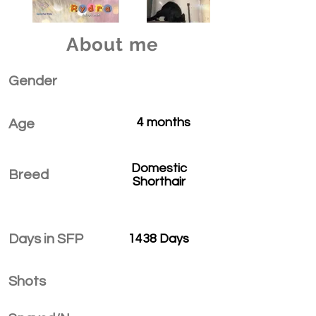
About me
Gender
4 months
Age
Domestic
Breed
Shorthair
Days in SFP
1438 Days
Shots