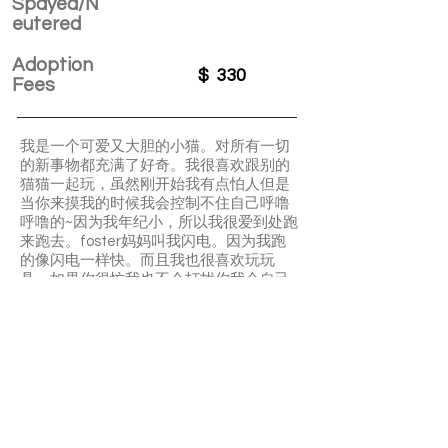
Spayed/N
eutered
Adoption
$
330
Fees
我是一个可爱又大胆的小猫。对所有一切
的新事物都充满了好奇。我很喜欢跟别的
猫猫一起玩，虽然刚开始我有点怕人但是
当你来摸我的时候我会控制不住自己呼噜
呼噜的~因为我年纪小，所以我很爱到处跑
来跑去。foster妈妈叫我闪电。因为我跑
的像闪电一样快。而且我也很喜欢玩玩
具。如果你很忙我也不会打扰你我会自己
玩我自己的，随便一个小球我就可以玩一
天。我也可以很乖很听话，如果我做错了
什么事你要耐心教导我我很快就会学会
啦。foster妈妈都叫我小机灵鬼。
我也可以跟其他貓和平相處哦
APPLY TO ADOPT