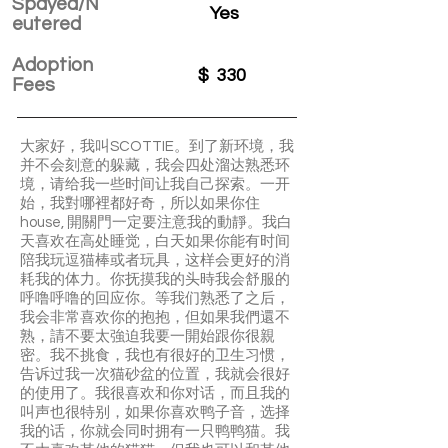
Spayed/N
Yes
eutered
Adoption
$
330
Fees
大家好，我叫SCOTTIE。到了新环境，我
并不会刻意的躲藏，我会四处溜达熟悉环
境，请给我一些时间让我自己探索。一开
始，我對哪裡都好奇，所以如果你住
house, 開關門一定要注意我的動靜。我白
天喜欢在高处睡觉，白天如果你能有时间
陪我玩逗猫棒或者玩具，这样会更好的消
耗我的体力。你抚摸我的头時我会舒服的
呼噜呼噜的回应你。等我们熟悉了之后，
我会非常喜欢你的抱抱，但如果我們還不
熟，請不要太強迫我要一開始跟你很親
密。我不挑食，我也有很好的卫生习惯，
告诉过我一次猫砂盆的位置，我就会很好
的使用了。我很喜欢和你对话，而且我的
叫声也很特别，如果你喜欢鸭子音，选择
我的话，你就会同时拥有一只鸭鸭猫。我