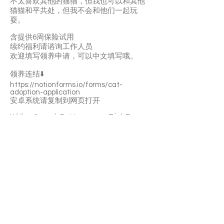
不太喜欢其他的猫猫，但我也可以和其他
猫猫和平共处，但我不会和他们一起玩
耍。
含提供6周保险试用
续约福利请谘询工作人员
欢迎填写领养申请，可以中文填写哦。
领养连结⬇️
https://notionforms.io/forms/cat-
adoption-application
安卓系统请复制到网页打开
With a 6-week Pet Insurance Trial. For
renewal benefits, please consult with
SaveFurPets staff.
Scottie is an affectionate boy. He’ll
quickly become a purring machine once
being familiar with you. He likes playing
with teasers and toys. He loves your
pettings and cuddles. Scottie is not picky
about food and he’s litter-box trained. He
prefers to be the only cat in the family.
If you’re interested please fill out the
application form (in Chinese/English) :
https://notionforms.io/forms/cat-