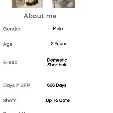
About me
Gender
Male
2 Years
Age
Domestic
Breed
Shorthair
Days in SFP
666 Days
Shots
Up To Date