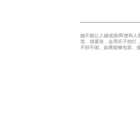
️️她不能让人碰或摸(即便
觉、很紧张，会用爪子拍打
不吵不闹。如果能够包容、接