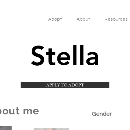
Adopt
About
Resources
Stella
APPLY TO ADOPT
bout me
Gender