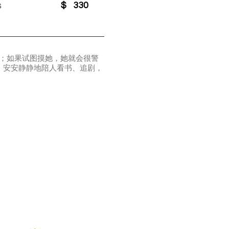
s
$
330
闻；如果试图摸她，她就会很警
，安安静静地陪人看书、追剧，