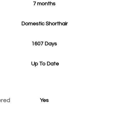
7 months
Domestic Shorthair
1607 Days
Up To Date
ered
Yes