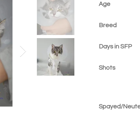
Age
Breed
Days in SFP
Shots
Spayed/Neut