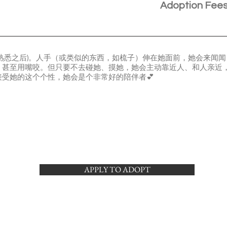
Adoption Fee
和人熟悉之后)。人手（或类似的东西，如梳子）伸在她面前，她会来闻
，甚至用嘴咬。但只要不去碰她、摸她，她会主动靠近人、和人亲近
受她的这个个性，她会是个非常好的陪伴者💕
APPLY TO ADOPT