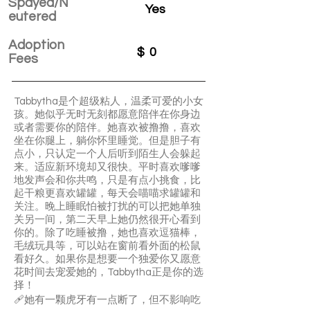
Spayed/N
Yes
eutered
Adoption
$
0
Fees
Tabbytha是个超级粘人，温柔可爱的小女
孩。她似乎无时无刻都愿意陪伴在你身边
或者需要你的陪伴。她喜欢被撸撸，喜欢
坐在你腿上，躺你怀里睡觉。但是胆子有
点小，只认定一个人后听到陌生人会躲起
来。适应新环境却又很快。平时喜欢嗲嗲
地发声会和你共鸣，只是有点小挑食，比
起干粮更喜欢罐罐，每天会喵喵求罐罐和
关注。晚上睡眠怕被打扰的可以把她单独
关另一间，第二天早上她仍然很开心看到
你的。除了吃睡被撸，她也喜欢逗猫棒，
毛绒玩具等，可以站在窗前看外面的松鼠
看好久。如果你是想要一个独爱你又愿意
花时间去宠爱她的，Tabbytha正是你的选
择！
️‍🩹她有一颗虎牙有一点断了，但不影响吃