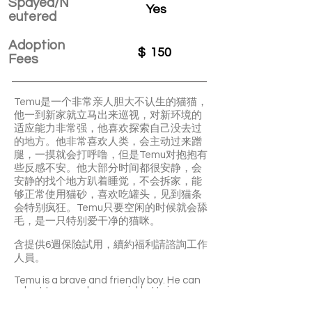
Spayed/N
Yes
eutered
Adoption
$
150
Fees
Temu是一个非常亲人胆大不认生的猫猫，
他一到新家就立马出来巡视，对新环境的
适应能力非常强，他喜欢探索自己没去过
的地方。他非常喜欢人类，会主动过来蹭
腿，一摸就会打呼噜，但是Temu对抱抱有
些反感不安。他大部分时间都很安静，会
安静的找个地方趴着睡觉，不会拆家，能
够正常使用猫砂，喜欢吃罐头，见到猫条
会特别疯狂。Temu只要空闲的时候就会舔
毛，是一只特别爱干净的猫咪。
含提供6週保險試用，續約福利請諮詢工作
人員。
Temu is a brave and friendly boy. He can
adapt to a new home quickly. He is very
affectionate and enjoys your pettings
very much. He’ll quickly become a purring