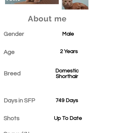
About me
Gender
Male
2 Years
Age
Domestic
Breed
Shorthair
Days in SFP
749 Days
Shots
Up To Date