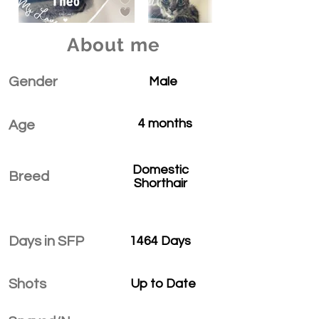
About me
Gender
Male
4 months
Age
Domestic
Breed
Shorthair
Days in SFP
1464 Days
Shots
Up to Date