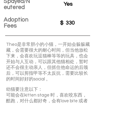
Spayed/N
Yes
eutered
Adoption
$
330
Fees
Theo是非常胆小的小猫，一开始会躲躲藏
藏，会需要很大的耐心时间，但当他放松
下来，会喜欢玩逗猫棒等等的玩具，也会
开始与人互动，可以跟其他猫相处，暂时
还不会很主动亲人，但抓住他命运的后颈
后，可以剪指甲等不太反抗，需要比较长
的时间好好的social 。
幼猫要注意以下：
可能会在kitten stage 时，喜欢咬东西，
酷跑，对什么都好奇，会有love bite 或者
还不会控制指甲可能游戏过程中抓伤人，
性格也会随着时间，环境变化，而有所变
化
😿不介意胆小修格猫的再申请喔！
不希望小猫最后又因为不亲人理由被退
回，他们需要耐心时间️