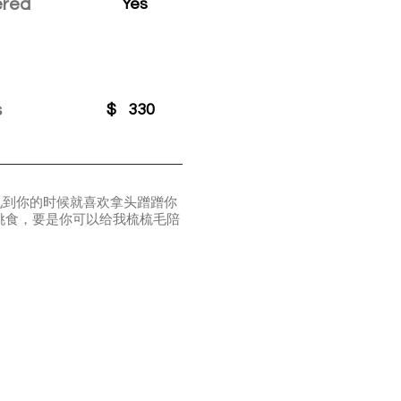
ered
Yes
s
$
330
刚见到你的时候就喜欢拿头蹭蹭你
挑食，要是你可以给我梳梳毛陪