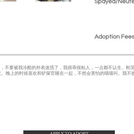
Spayed/Neut
Adoption Fee
weed，不要被我冷酷的外表迷惑了，我很乖很粘人，一点都不认生。
友。晚上的时候喜欢和铲屎官睡在一起，不然会害怕的喵喵叫。我不
APPLY TO ADOPT