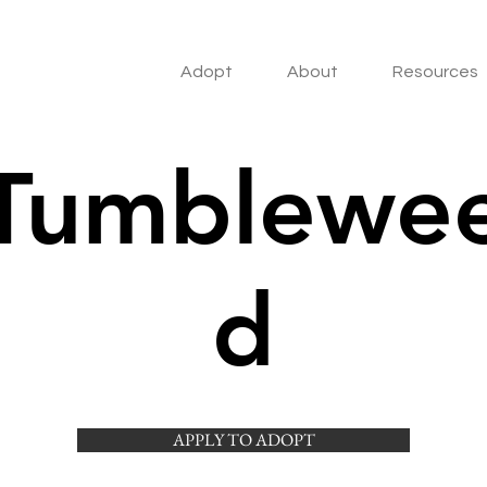
Adopt
About
Resources
Tumblewe
d
APPLY TO ADOPT