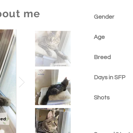
bout me
Gender
Age
Breed
Days in SFP
Shots