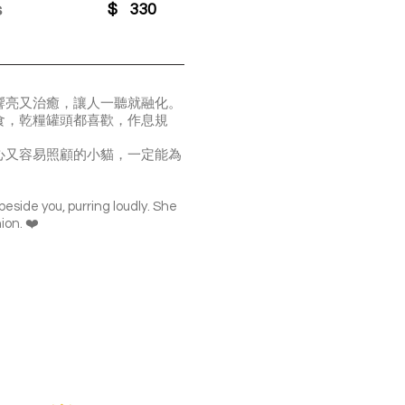
s
$
330
響亮又治癒，讓人一聽就融化。
食，乾糧罐頭都喜歡，作息規
心又容易照顧的小貓，一定能為
beside you, purring loudly. She
ion. ❤️