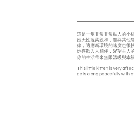
這是一隻非常非常黏人的小
她天性溫柔親和，能與其他
律，適應新環境的速度也很
她喜歡與人相伴，渴望主人
你的生活帶來無限溫暖與幸福
This little kitten is very aff
gets along peacefully with o