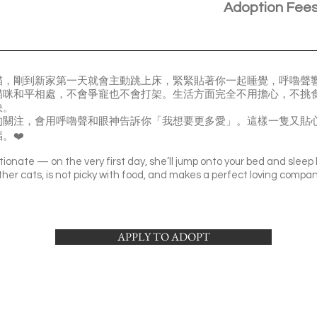
Adoption Fee
貓，剛到新家第一天就會主動跳上床，緊緊貼著你一起睡覺，呼嚕聲
貓咪和平相處，不會爭寵也不會打架。生活方面完全不用擔心，不挑
快。
的關注，會用呼嚕聲和眼神告訴你「我想要更多愛」。這樣一隻又貼
。❤️
ectionate — on the very first day, she’ll jump onto your bed and sleep 
ther cats, is not picky with food, and makes a perfect loving compan
APPLY TO ADOPT