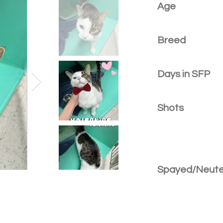
Age
Breed
Days in SFP
Shots
Spayed/Neut