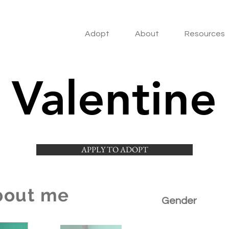
Adopt
About
Resources
Valentine
APPLY TO ADOPT
bout me
Gender