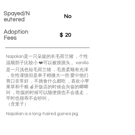
Spayed/N
No
eutered
Adoption
$
20
Fees
Napolian是一只朵旋的长毛荷兰猪 ，个性
温顺胆子比较小 ❤️可以被摸摸头 。vanilla
是一只浅色短毛荷兰猪 ，毛质柔顺有光泽
，生性谨慎但是单子稍微大一些 愛🩷他们
胃口非常好 ，不挑食什么都吃 ，喜欢小苹
果草和干粮 🍎开饭店的时候会兴奋的唧唧
叫 ，吃饭的时候可以随便摸也不会逃走 ，
平时也很乖不会吵叫 。
（含笼子）
Napolian is a long-haired guinea pig.
She’s gentle and timid. She loves having
her head petted.
Vanilla is a light-colored short-haired
guinea pig. She's cautious and brave.