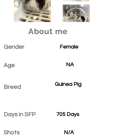
About me
Gender
Female
NA
Age
Guinea Pig
Breed
Days in SFP
705 Days
Shots
N/A