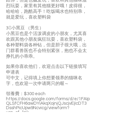
蹭你，但是也贼爱玩，喜欢和其他猫咪激
烈玩耍，家里有其他猫更好哦！皮得很，
哈哈哈，跑酷高手！吃饭喝水也特别乖，
就是爱玩，喜欢塑料袋
3⃣️小黑豆 （男生）
小黑豆也是个活泼调皮的小朋友，尤其喜
欢跟其他小朋友疯狂玩耍，喜欢塑料袋，
各种塑料袋各种钻，但是胆子很大哦，出
门群看兽医也不会特别紧张，抱也不会太
挣扎的小乖乖。
如果你喜欢他们，欢迎点击以下链接填写
申请表
可中文，记得填上你想要领养的猫咪名
字，也欢迎一次申请两只的喔～
領養費：$300 each
https://docs.google.com/forms/d/e/1FAIp
QLSfCFH6awDYiAkqXojnjQJscjvEjIcDT3
DsshPicUpw9Ncvicg/viewform?
usp=sf_link
如果你之前已经申请过其他猫，可以直接
找rescue 客服替你把之前的领养表改名字
就行。