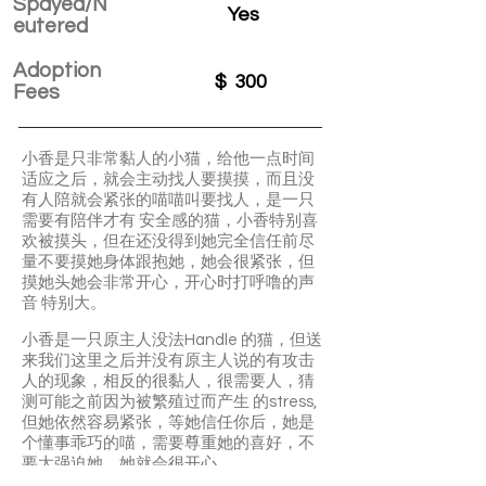
Spayed/N
Yes
eutered
Adoption
$
300
Fees
小香是只非常黏人的小猫，给他一点时间
适应之后，就会主动找人要摸摸，而且没
有人陪就会紧张的喵喵叫要找人，是一只
需要有陪伴才有 安全感的猫，小香特别喜
欢被摸头，但在还没得到她完全信任前尽
量不要摸她身体跟抱她，她会很紧张，但
摸她头她会非常开心，开心时打呼噜的声
音 特别大。
小香是一只原主人没法Handle 的猫，但送
来我们这里之后并没有原主人说的有攻击
人的现象，相反的很黏人，很需要人，猜
测可能之前因为被繁殖过而产生 的stress,
但她依然容易紧张，等她信任你后，她是
个懂事乖巧的喵，需要尊重她的喜好，不
要太强迫她，她就会很开心。