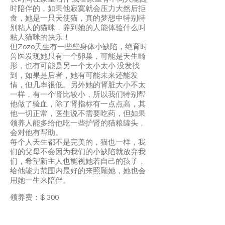
时陪伴的，如果他寂寞就会压力大然后拒
食，她是一只天使猫，真的梦想中特别特
别粘人的猫咪，养到她的人能体验什么叫
粘人猫咪的快乐！
但Zozo天生有一些些身体小缺陷，绝育时
兽医发现她只有一个卵巢，可能是天生畸
形，也有可能是另一个太小太小 没发找
到，如果是后者，她有可能未来还能发
情，但几率很低。另外她的肾脏大小不太
一样，有一个肾比较小，所以我们特别帮
他做了验血，除了肾指标有一点点高，其
他一切正常，医生说不需要吃药，但如果
领养人能多给他吃一些护肾的猫粮罐头，
会对他有帮助。
每个人天生都不是完美的，猫也一样，我
们的父母不会因为我们的小缺陷就放弃我
们，希望新主人也能视她若自己的孩子，
给他能力范围内最好的来照顾她，她也会
用她一生来陪伴。
领养费：$ 300
如果你喜欢zozo欢迎填写领养申请，可以
中文填写哦。