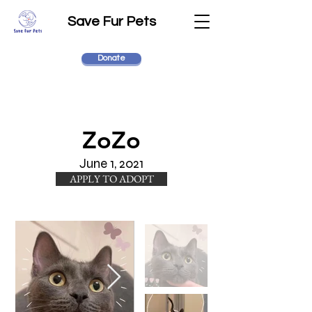
Save Fur Pets
Donate
ZoZo
June 1, 2021
APPLY TO ADOPT