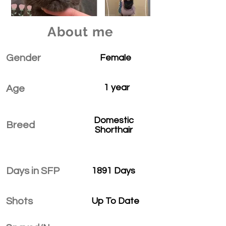
About me
Gender
Female
1 year
Age
Domestic
Breed
Shorthair
Days in SFP
1891 Days
Shots
Up To Date