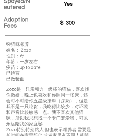
Spayed/N
Yes
eutered
Adoption
$
300
Fees
🐱猫咪领养
姓名： Zozo
性别：母
年龄：一岁左右
疫苗：up to date
已绝育
已做验血
Zozo是一只亲和力一级棒的猫猫，喜欢找
你撒娇，晚上也喜欢和你睡同一张床，还
会时不时给你五星级按摩（踩奶），但是
我不是一只吃货，我吃得比较少，对环境
和声音比较敏感一点。我不喜欢其他猫
咪，所以我只想找一个专门宠爱我，可以
永远陪我的家庭🥰
Zozo特别特别粘人 但也表示领养者 需要是
长时间在家里陪伴 或者家里有不同人能随