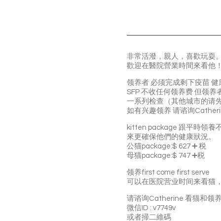
非常活潑，親人，喜歡玩耍
歡迎在醫院營業時間來看他
领养者 必须完成剩下疫苗 健
SFP 不收任何领养费 但领养者必须买
一系列检查（其他城市的请先确认能不
如有兴趣领养 请谘询Catheri
️kitten packag
來更確保他們的健康狀況。
公猫package:$ 627 ➕ 税
母猫package:$ 747 ➕税
领养first come first serve
可以在医院营业时间来看猫
请谘询Catherine 看猫和领
微信ID : v7749v
或者掃二維碼