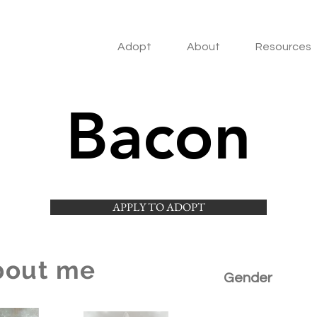
Adopt
About
Resources
Bacon
APPLY TO ADOPT
bout me
Gender