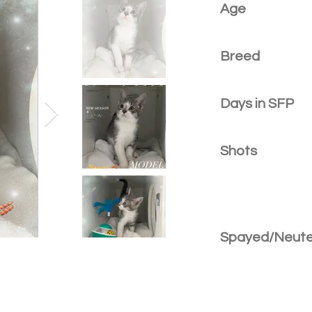
Age
Breed
Days in SFP
Shots
Spayed/Neut