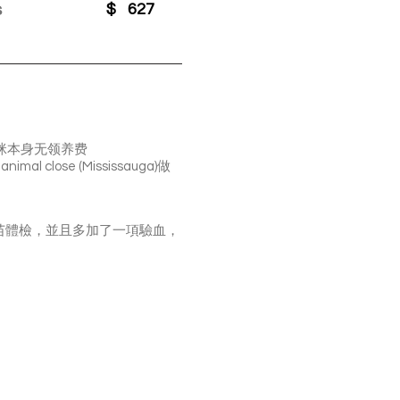
s
$
627
猫咪本身无领养费
close (Mississauga)做
的疫苗體檢，並且多加了一項驗血，