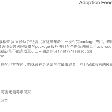
Adoption Fee
。
！
康检查 验血 验屎 跟绝育（在适当年龄）一次付完package 费用。
兽医院提供的package 服务 并且配合医院时间 回Mavis road animal 
能完成至少三～四次的vet visit in Mississauga)
ne
e 跟平時領養不同的地方在於，貓咪會在更適當的年齡做絕育，並且完成該有
，可当场领养带回家
养细节