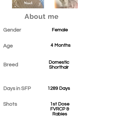
About me
Gender
Female
4 Months
Age
Domestic
Breed
Shorthair
Days in SFP
1289 Days
Shots
1st Dose
FVRCP &
Rabies