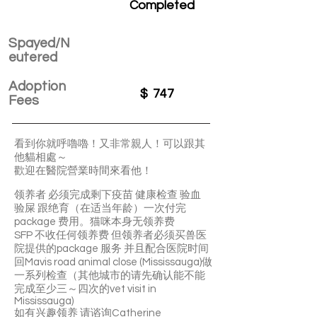
Completed
Spayed/N
eutered
Adoption
$
747
Fees
看到你就呼嚕嚕！又非常親人！可以跟其
他貓相處～
歡迎在醫院營業時間來看他！
领养者 必须完成剩下疫苗 健康检查 验血
验屎 跟绝育（在适当年龄）一次付完
package 费用。猫咪本身无领养费
SFP 不收任何领养费 但领养者必须买兽医
院提供的package 服务 并且配合医院时间
回Mavis road animal close (Mississauga)做
一系列检查（其他城市的请先确认能不能
完成至少三～四次的vet visit in
Mississauga)
如有兴趣领养 请谘询Catherine