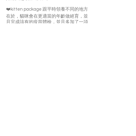
❤️kitten package 跟平時領養不同的地方
在於，貓咪會在更適當的年齡做絕育，並
且完成該有的疫苗體檢，並且多加了一項
驗血，來更確保他們的健康狀況。
公猫package:$ 627 ➕ 税
母猫package:$ 747 ➕税
领养first come first serve
可以在医院营业时间来看猫，可当场领养
带回家
请谘询Catherine 看猫和领养细节
微信ID : v7749v
或者掃二維碼
APPLY TO ADOPT
Save Fur Pets Org is a non-profit, Canadian
registered charity.